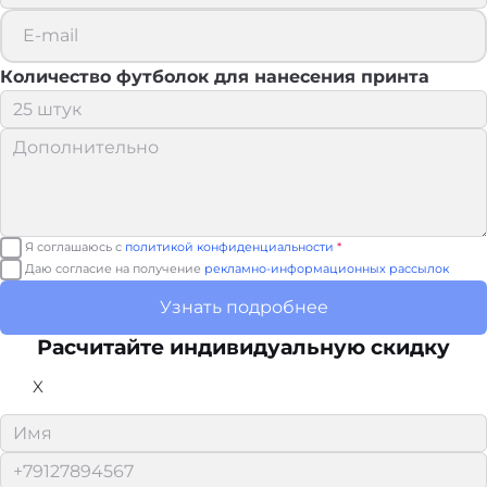
Количество футболок для нанесения принта
Я соглашаюсь с
политикой конфиденциальности
*
Даю согласие на получение
рекламно-информационных рассылок
Узнать подробнее
Расчитайте
индивидуальную скидку
X