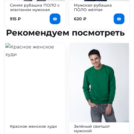
Синяя рубашка ПОЛО с
Мужская рубашка
эластаном мужская
ПОЛО жёлтая
915
₽
620
₽
Рекомендуем посмотреть
Красное женское худи
Зелёный свитшот
мужской