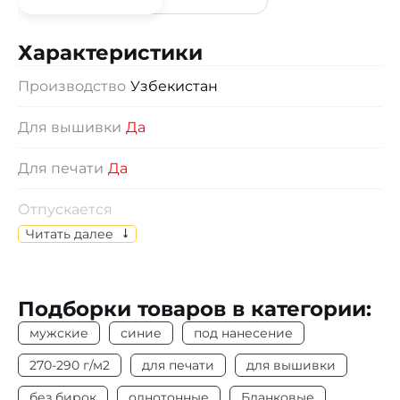
Характеристики
Производство
Узбекистан
Для вышивки
Да
Для печати
Да
Отпускается
Изделия отпускаются по индивидуальному
Читать далее
выбору размеров.
Цвет
Синий
Подборки товаров в категории:
Плотность
320-330 г/м2
мужские
синие
под нанесение
Под нанесение
Да
270-290 г/м2
для печати
для вышивки
без бирок
однотонные
Бланковые