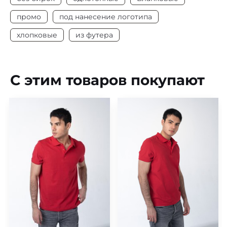
промо
под нанесение логотипа
хлопковые
из футера
С этим товаров покупают