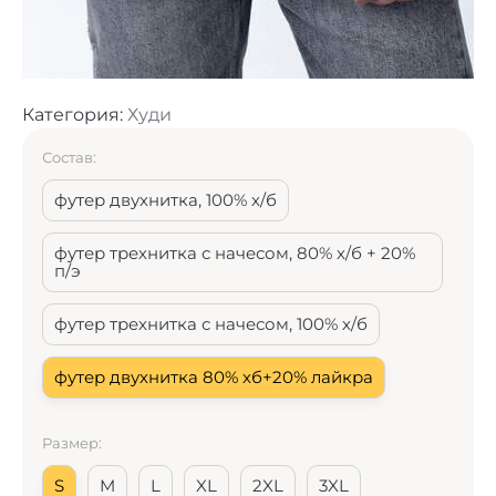
Категория:
Худи
Состав:
футер двухнитка, 100% х/б
футер трехнитка с начесом, 80% х/б + 20%
п/э
футер трехнитка с начесом, 100% х/б
футер двухнитка 80% хб+20% лайкра
Размер:
S
M
L
XL
2XL
3XL