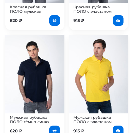
Красная рубашка
Красная рубашка
ПОЛО мужская
ПОЛО с эластаном
мужская
620
₽
915
₽
Мужская рубашка
Мужская рубашка
ПОЛО тёмно-синяя
ПОЛО с эластаном
жёлтая
620
₽
915
₽