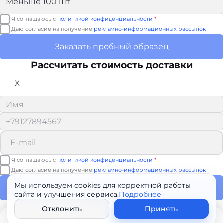
Я соглашаюсь с
политикой конфиденциальности
*
Даю согласие на получение
рекламно-информационных рассылок
Заказать пробный образец
Рассчитать стоимость доставки
X
Я соглашаюсь с
политикой конфиденциальности
*
Даю согласие на получение
рекламно-информационных рассылок
Мы используем cookies для корректной работы
Рассчитать доставку
сайта и улучшения сервиса.
Подробнее
Спасибо!
Отклонить
Принять
Мы свяжемся с вами в ближайшее время.