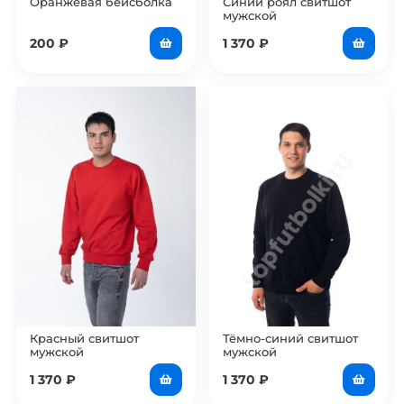
Оранжевая бейсболка
Синий роял свитшот
мужской
200
₽
1 370
₽
Красный свитшот
Тёмно-синий свитшот
мужской
мужской
1 370
₽
1 370
₽