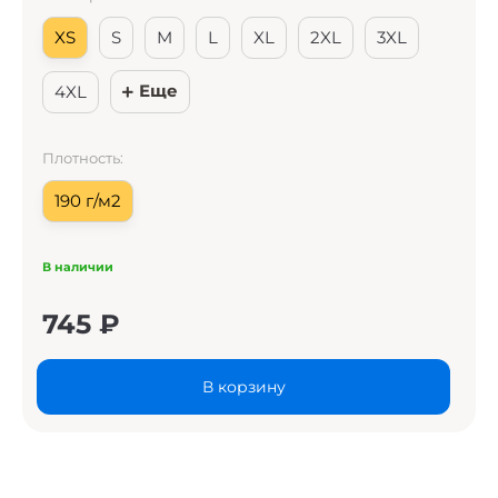
XS
S
M
L
XL
2XL
3XL
Еще
4XL
Плотность:
190 г/м2
В наличии
745
₽
В корзину