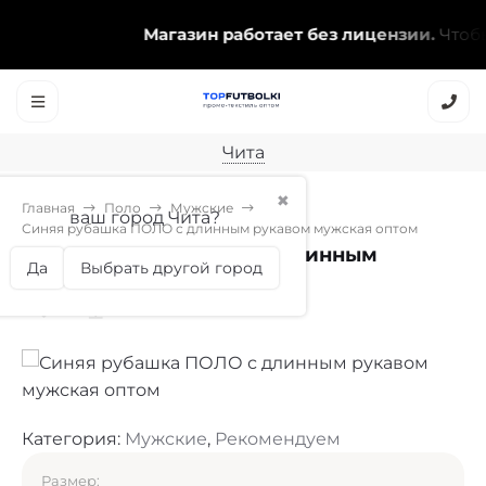
Магазин работает без лицензии.
Чтобы э
Чита
✖
Главная
Поло
Мужские
ваш город Чита?
Синяя рубашка ПОЛО с длинным рукавом мужская оптом
Синяя рубашка ПОЛО с длинным
Да
Выбрать другой город
рукавом мужская оптом
Категория:
Мужские
,
Рекомендуем
Размер: