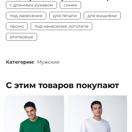
Цвет
Синий
с длинным рукавом
синие
Плотность
190 г/м2
под нанесение
для печати
для вышивки
промо
под нанесение логотипа
Длинный рукав
Да
хлопковые
Под нанесение
Да
Категории:
Мужские
С этим товаров покупают