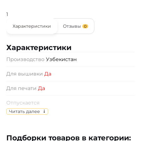
1
Характеристики
Отзывы
0
Характеристики
Производство
Узбекистан
Для вышивки
Да
Для печати
Да
Отпускается
Изделия отпускаются по индивидуальному
Читать далее
выбору размеров.
Состав
Пике, 100% х/б
Подборки товаров в категории: