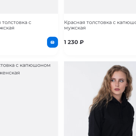
 толстовка с
Красная толстовка с капю
жская
мужская
1 230
₽