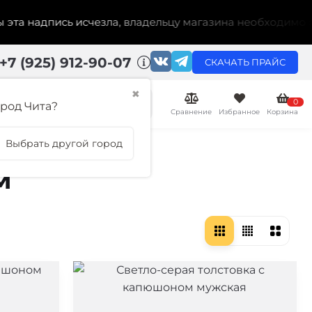
 надпись исчезла, владельцу магазина необходимо актив
+7 (925) 912-90-07
СКАЧАТЬ ПРАЙС
✖
0
род Чита?
Сравнение
Избранное
Корзина
Выбрать другой город
м