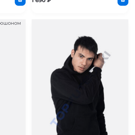
1 690
₽