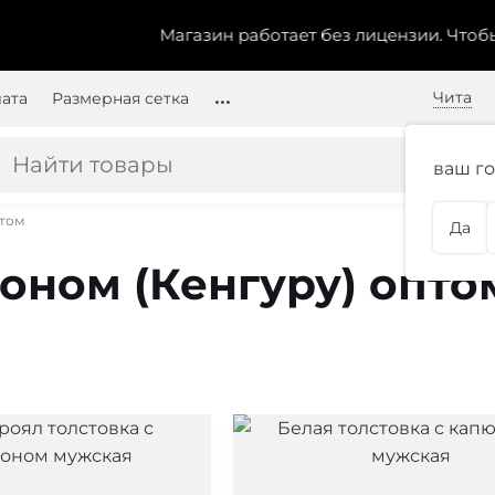
Магазин работает без лицензии.
Чтобы эта
Чита
лата
Размерная сетка
ваш го
птом
Да
оном (Кенгуру) опто