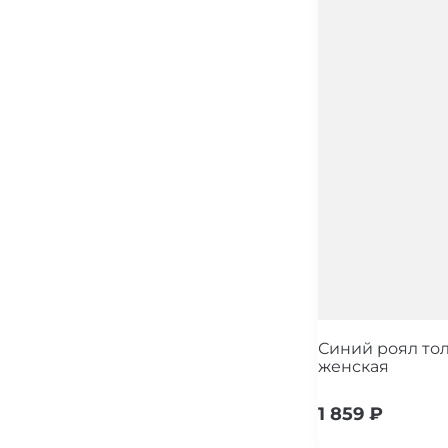
Синий роял то
женская
1 859
₽