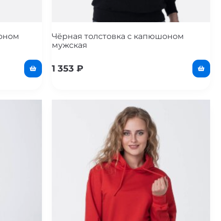
шоном
Чёрная толстовка с капюшоном
мужская
1 353
₽