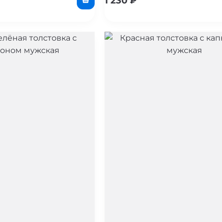
1 230
₽