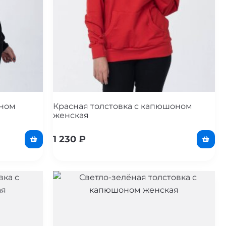
оном
Красная толстовка с капюшоном
женская
1 230
₽