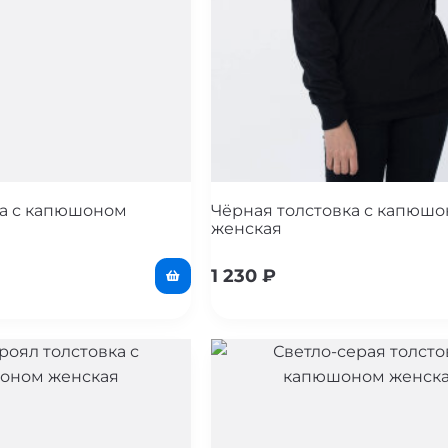
ка с капюшоном
Чёрная толстовка с капюш
женская
1 230
₽