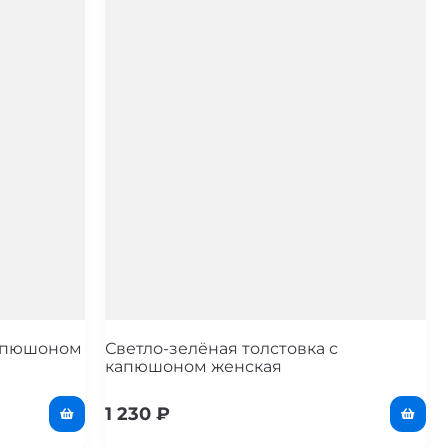
капюшоном
Светло-зелёная толстовка с
капюшоном женская
1 230
₽