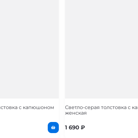
лстовка с капюшоном
Светло-серая толстовка с 
женская
1 690
₽