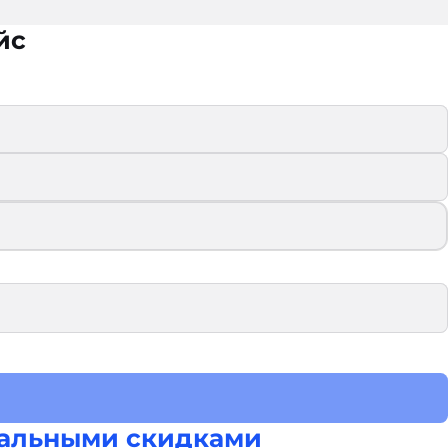
йс
альными скидками