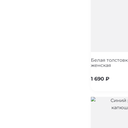
Белая толстов
женская
1 690
₽