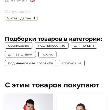
Для печати
Да
Отпускается
Изделия отпускаются по индивидуальному
Читать далее
выбору размеров.
Состав
Пике, 100% х/б
Подборки товаров в категории:
Цвет
Оранжевый
оранжевые
под нанесение
для печати
Плотность
190 г/м2
для вышивки
промо
под нанесение логотипа
хлопковые
Под нанесение
Да
С этим товаров покупают