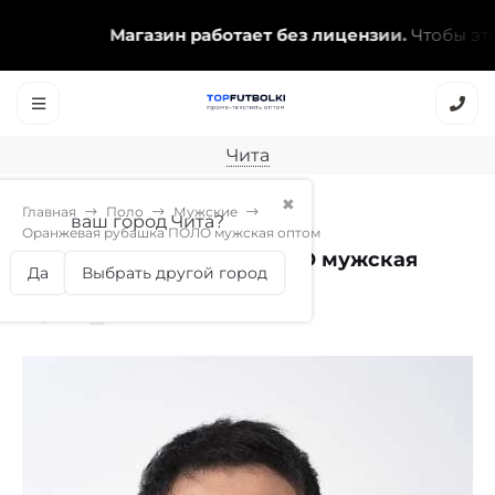
Магазин работает без лицензии.
Чтобы эта на
Чита
✖
Главная
Поло
Мужские
ваш город Чита?
Оранжевая рубашка ПОЛО мужская оптом
Оранжевая рубашка ПОЛО мужская
Да
Выбрать другой город
оптом