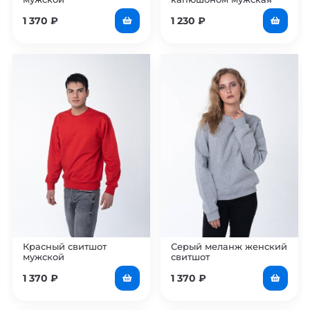
1 370
₽
1 230
₽
Красный свитшот
Серый меланж женский
мужской
свитшот
1 370
₽
1 370
₽