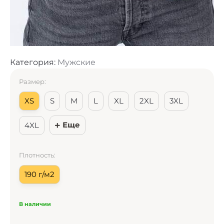
Категория:
Мужские
Размер:
XS
S
M
L
XL
2XL
3XL
Еще
4XL
Плотность:
190 г/м2
В наличии