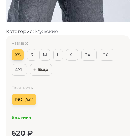
Категория:
Мужские
Размер:
XS
S
M
L
XL
2XL
3XL
Еще
4XL
Плотность:
190 г/м2
В наличии
620
₽