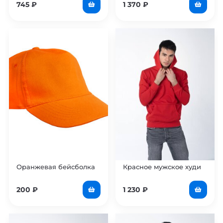
745
₽
1 370
₽
Оранжевая бейсболка
Красное мужское худи
200
₽
1 230
₽