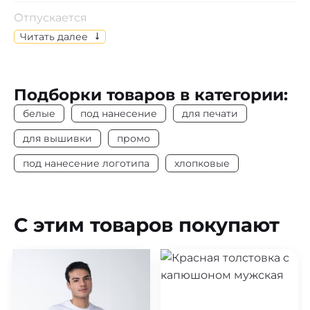
Отпускается
Изделия отпускаются по индивидуальному
Читать далее
выбору размеров.
Состав
Пике, 100% х/б
Подборки товаров в категории:
Цвет
Белый
белые
под нанесение
для печати
Плотность
190 г/м2
для вышивки
промо
под нанесение логотипа
хлопковые
Под нанесение
Да
С этим товаров покупают