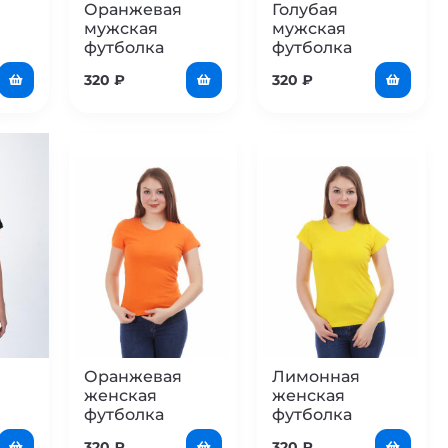
Оранжевая
Голубая
мужская
мужская
футболка
футболка
320
₽
320
₽
Оранжевая
Лимонная
женская
женская
футболка
футболка
320
₽
320
₽