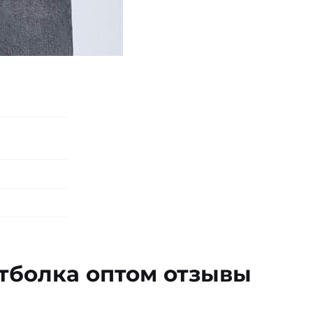
ому
тболка оптом отзывы
0% х/б