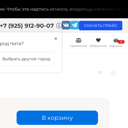
обы эта надпись исчезла, владельцу магазина необходим
+7 (925) 912-90-07
СКАЧАТЬ ПРАЙС
✖
0
род Чита?
Сравнение
Избранное
Корзина
Выбрать другой город
В корзину