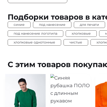
Цвет
Синий
Плотность
Подборки товаров в кат
155-160 г/м2
Под нанесение
Да
синие
под нанесение
для печати
под нанесение логотипа
хлопковые
хлопковые однотонные
чистые
хлопк
С этим товаров покупа