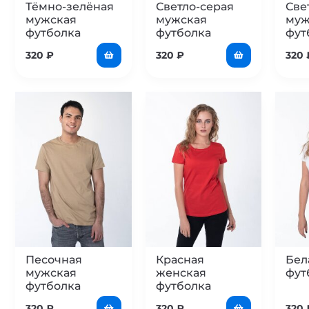
Тёмно-зелёная
Светло-серая
Све
мужская
мужская
муж
футболка
футболка
фут
320
₽
320
₽
320
Песочная
Красная
Бел
мужская
женская
фут
футболка
футболка
320
₽
320
₽
320