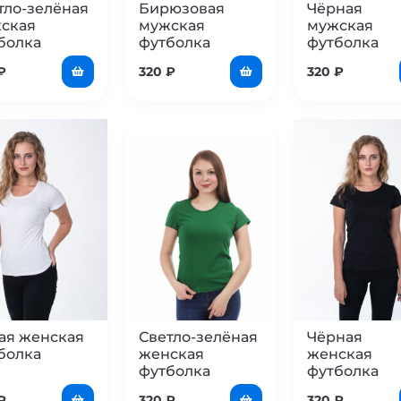
тло-зелёная
Бирюзовая
Чёрная
ская
мужская
мужская
болка
футболка
футболка
₽
320
₽
320
₽
ая женская
Светло-зелёная
Чёрная
болка
женская
женская
футболка
футболка
₽
320
₽
320
₽