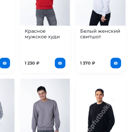
Красное
Белый женский
мужское худи
свитшот
1 230
₽
1 370
₽