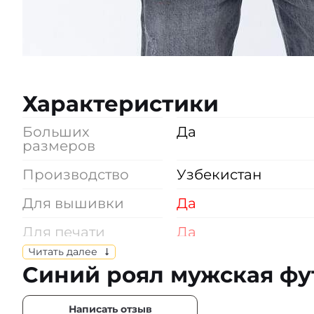
Характеристики
Больших
Да
размеров
Производство
Узбекистан
Для вышивки
Да
Для печати
Да
Читать далее
Отпускается
по индивидуальн
Синий роял мужская фу
выбору размеров
Состав
Кулирная гладь, 10
Написать отзыв