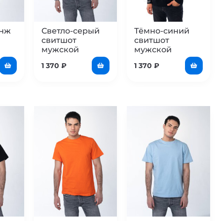
анж
Светло-серый
Тёмно-синий
свитшот
свитшот
мужской
мужской
1 370
₽
1 370
₽