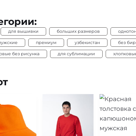
егории:
для вышивки
больших размеров
одното
мужские
премиум
узбекистан
без бир
овые без рисунка
для сублимации
хлопковы
ют