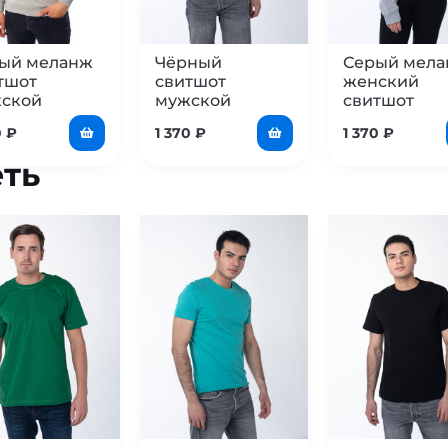
ый меланж
Чёрный
Серый мел
тшот
свитшот
женский
ской
мужской
свитшот
0
₽
1 370
₽
1 370
₽
ть