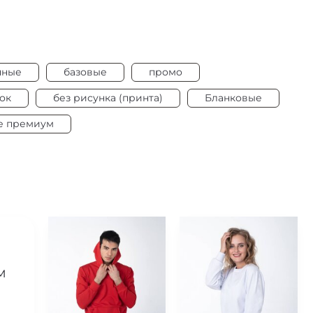
нные
базовые
промо
ок
без рисунка (принта)
Бланковые
е премиум