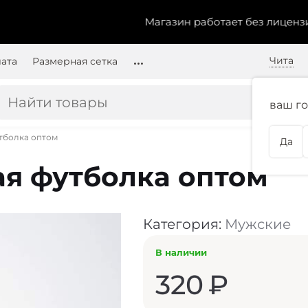
Магазин работает без лицензии.
Чт
Чита
лата
Размерная сетка
ваш го
тболка оптом
Да
я футболка оптом
Категория:
Мужские
В наличии
320
₽