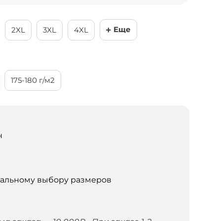
Еще
2XL
3XL
4XL
175-180 г/м2
н
уальному выбору размеров