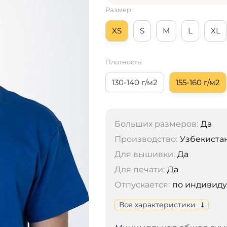
Размер:
XS
S
M
L
XL
Плотность:
130-140 г/м2
155-160 г/м2
Больших размеров:
Да
Производство:
Узбекиста
Для вышивки:
Да
Для печати:
Да
Отпускается:
по индивид
Все характеристики