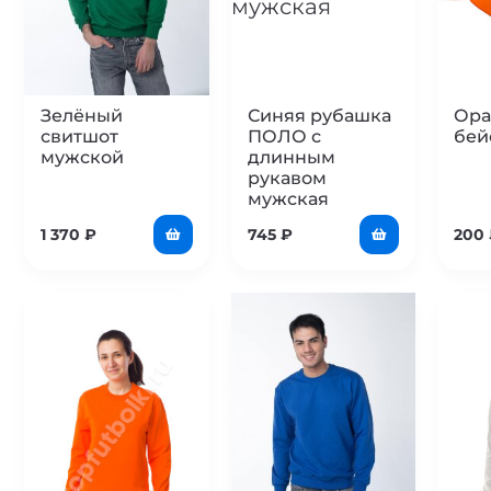
Зелёный
Синяя рубашка
Ора
свитшот
ПОЛО с
бей
мужской
длинным
рукавом
мужская
1 370
₽
745
₽
200