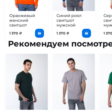
Оранжевый
Синий роял
Сер
женский
свитшот
сви
свитшот
мужской
муж
1 370
₽
1 370
₽
1 37
Рекомендуем посмотре