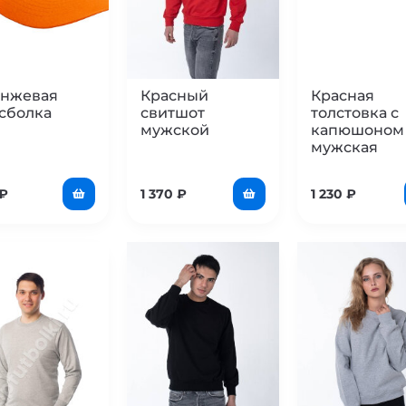
нжевая
Красный
Красная
сболка
свитшот
толстовка с
мужской
капюшоном
мужская
₽
1 370
₽
1 230
₽