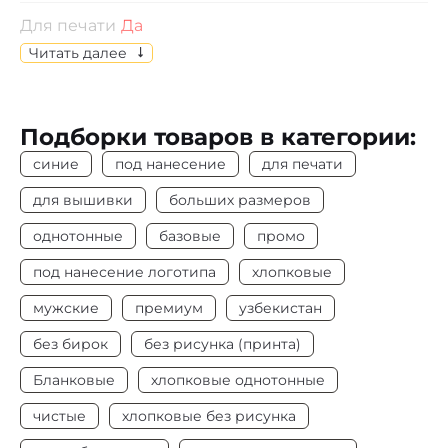
Для печати
Да
Читать далее
Отпускается
по индивидуальному выбору
размеров
Подборки товаров в категории:
Состав
Кулирная гладь, 100% х/б
синие
под нанесение
для печати
Цвет
Синий
для вышивки
больших размеров
Плотность
155-160 г/м2
однотонные
базовые
промо
под нанесение логотипа
хлопковые
Под нанесение
Да
мужские
премиум
узбекистан
без бирок
без рисунка (принта)
Бланковые
хлопковые однотонные
чистые
хлопковые без рисунка