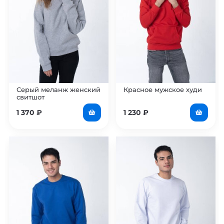
Серый меланж женский
Красное мужское худи
свитшот
1 370
₽
1 230
₽