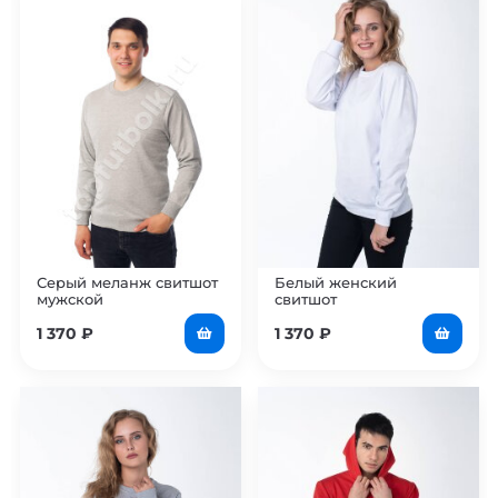
Серый меланж свитшот
Белый женский
мужской
свитшот
1 370
₽
1 370
₽