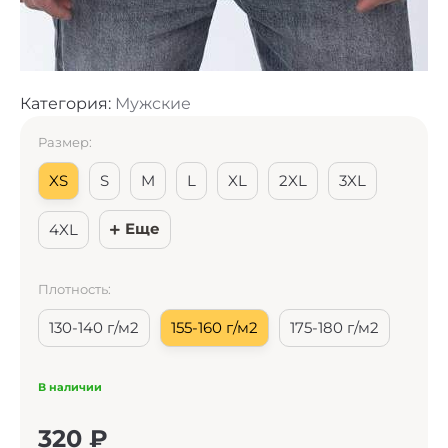
Категория:
Мужские
Размер:
XS
S
M
L
XL
2XL
3XL
Еще
4XL
Плотность:
130-140 г/м2
155-160 г/м2
175-180 г/м2
В наличии
320
₽