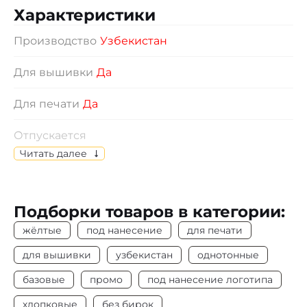
Характеристики
Производство
Узбекистан
Для вышивки
Да
Для печати
Да
Отпускается
Изделия отпускаются по индивидуальному
Читать далее
выбору размеров.
Состав
Кулирная гладь, 100% х/б
Подборки товаров в категории:
Цвет
Жёлтый
жёлтые
под нанесение
для печати
Плотность
155-160 г/м2
для вышивки
узбекистан
однотонные
базовые
промо
под нанесение логотипа
Под нанесение
Да
хлопковые
без бирок