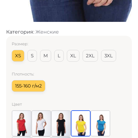
Категория:
Женские
Размер:
XS
S
M
L
XL
2XL
3XL
Плотность:
155-160 г/м2
Цвет