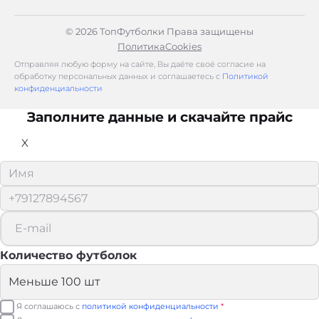
© 2026 ТопФутболки Права защищены
Политика
Cookies
Отправляя любую форму на сайте, Вы даёте своё согласие на
обработку персональных данных и соглашаетесь с
Политикой
конфиденциальности
Заполните данные и скачайте прайс
X
Количество футболок
Я соглашаюсь с
политикой конфиденциальности
*