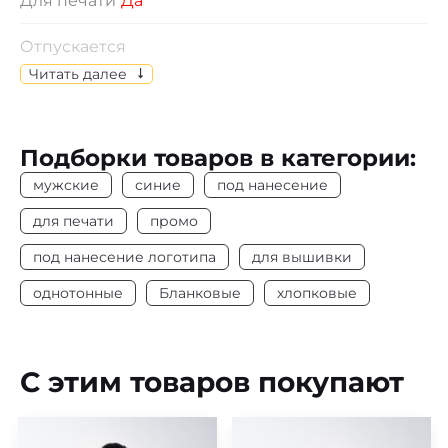
Для печати
Да
Отпускается
Изделия отпускаются по индивидуальному
Читать далее
выбору размеров.
Состав
Кулирная гладь, 92% х/б + 8% лайкра
Подборки товаров в категории:
Цвет
Синий
мужские
синие
под нанесение
Плотность
190 г/м2
для печати
промо
под нанесение логотипа
для вышивки
Под нанесение
Да
однотонные
Бланковые
хлопковые
С этим товаров покупают