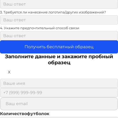
3. Требуется ли нанесение логотипа/других изображений?
4. Укажите предпочтительный способ связи
Получить бесплатный образец
Заполните данные и закажите пробный
образец
X
Количествофутболок