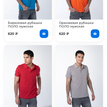
Бирюзовая рубашка
Оранжевая рубашка
ПОЛО мужская
ПОЛО мужская
620
₽
620
₽