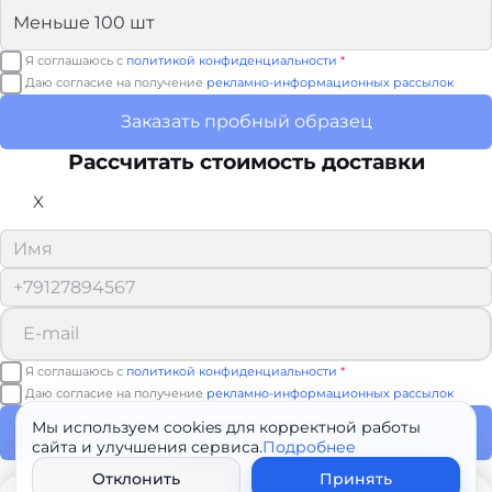
Я соглашаюсь с
политикой конфиденциальности
*
Даю согласие на получение
рекламно-информационных рассылок
Заказать пробный образец
Рассчитать стоимость доставки
X
Я соглашаюсь с
политикой конфиденциальности
*
Даю согласие на получение
рекламно-информационных рассылок
Мы используем cookies для корректной работы
Рассчитать доставку
сайта и улучшения сервиса.
Подробнее
Спасибо!
Отклонить
Принять