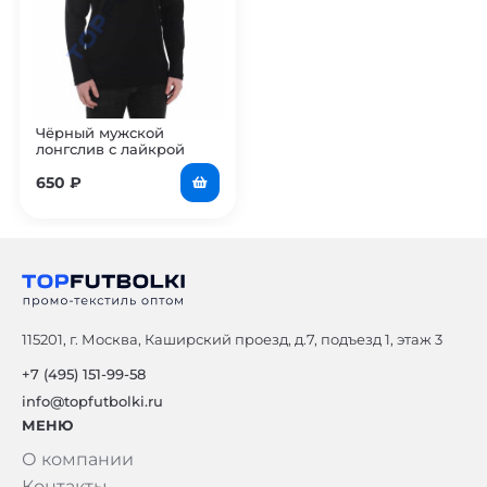
Чёрный мужской
лонгслив с лайкрой
650
₽
115201, г. Москва, Каширский проезд, д.7, подъезд 1, этаж 3
+7 (495) 151-99-58
info@topfutbolki.ru
МЕНЮ
О компании
Контакты