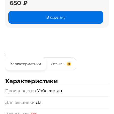
650
₽
В корзину
1
Характеристики
Отзывы
0
Характеристики
Производство
Узбекистан
Для вышивки
Да