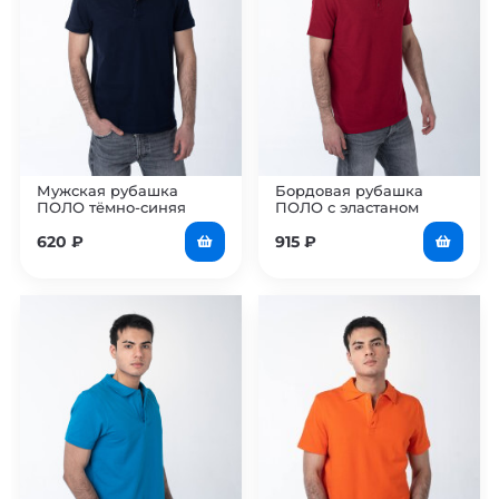
Мужская рубашка
Бордовая рубашка
ПОЛО тёмно-синяя
ПОЛО с эластаном
мужская
620
₽
915
₽