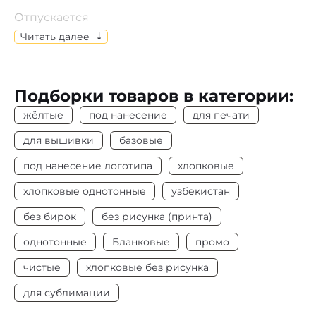
Отпускается
Изделия отпускаются по индивидуальному
Читать далее
выбору размеров.
Состав
Кулирная гладь, 100% х/б
Подборки товаров в категории:
Цвет
Жёлтый
жёлтые
под нанесение
для печати
Плотность
155-160 г/м2
для вышивки
базовые
под нанесение логотипа
хлопковые
Под нанесение
Да
хлопковые однотонные
узбекистан
без бирок
без рисунка (принта)
однотонные
Бланковые
промо
чистые
хлопковые без рисунка
для сублимации