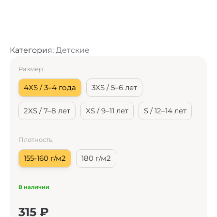
Категория:
Детские
Размер:
4XS / 3–4 года
3XS / 5–6 лет
2XS / 7–8 лет
XS / 9–11 лет
S / 12–14 лет
Плотность:
155-160 г/м2
180 г/м2
В наличии
315
₽