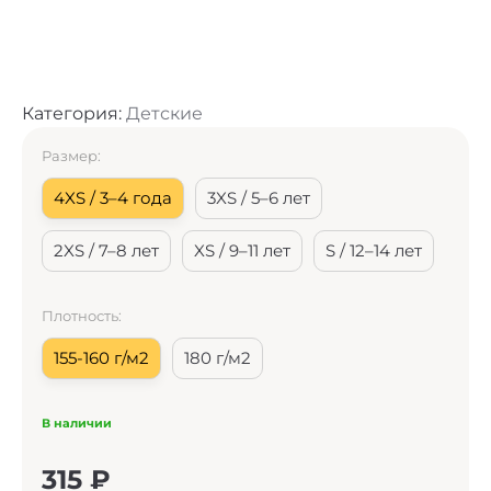
Категория:
Детские
Размер:
4XS / 3–4 года
3XS / 5–6 лет
2XS / 7–8 лет
XS / 9–11 лет
S / 12–14 лет
Плотность:
155-160 г/м2
180 г/м2
В наличии
315
₽