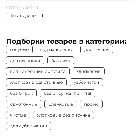
Отпускается
Изделия отпускаются по индивидуальному
Читать далее
выбору размеров.
Состав
Кулирная гладь, 100% х/б
Подборки товаров в категории:
Цвет
Голубой
голубые
под нанесение
для печати
Плотность
155-160 г/м2
для вышивки
базовые
под нанесение логотипа
хлопковые
Под нанесение
Да
хлопковые однотонные
узбекистан
без бирок
без рисунка (принта)
однотонные
Бланковые
промо
чистые
хлопковые без рисунка
для сублимации