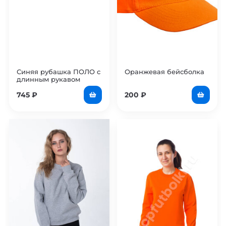
Синяя рубашка ПОЛО с
Оранжевая бейсболка
длинным рукавом
мужская
745
₽
200
₽