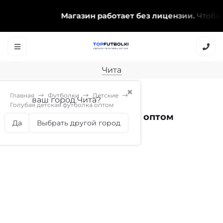
Магазин работает без лицензии.
Чтобы эта
Чита
✖
Главная
Футболки
Детские
ваш город Чита?
Голубая детская футболка оптом
Голубая детская футболка оптом
Да
Выбрать другой город