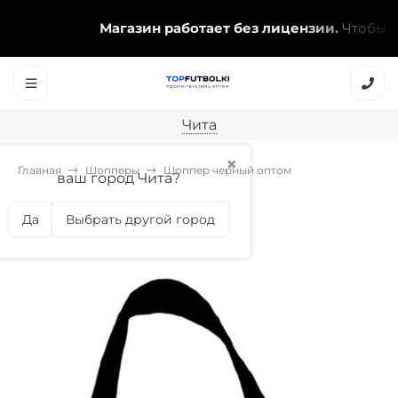
Магазин работает без лицензии.
Чтобы эта
Чита
✖
Главная
Шопперы
Шоппер черный оптом
ваш город Чита?
Шоппер черный оптом
Да
Выбрать другой город