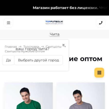
Магазин работает без лицензии.
Чтобы 
Чита
✖
Главная
Толстовки
Свитшоты
ваш город Чита?
Свитшоты мужские оптом
Свитшоты мужские оптом
Да
Выбрать другой город