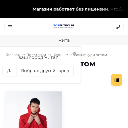
Магазин работает без лицензии.
Чтобы эт
Чита
✖
Главная
Толстовки
Худи
Красные худи оптом
ваш город Чита?
Красные худи оптом
Да
Выбрать другой город