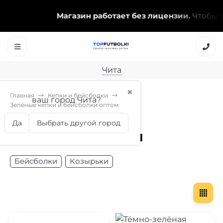
Магазин работает без лицензии.
Чтобы эт
Чита
✖
Главная
Кепки и бейсболки
ваш город Чита?
Зелёные кепки и бейсболки оптом
Зелёные кепки и
Да
Выбрать другой город
бейсболки оптом
Бейсболки
Козырьки