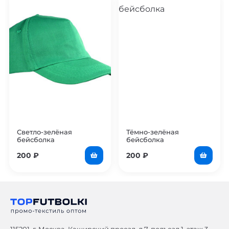
Светло-зелёная
Тёмно-зелёная
бейсболка
бейсболка
200
₽
200
₽
115201, г. Москва, Каширский проезд, д.7, подъезд 1, этаж 3