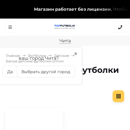
Магазин работает без лицензии.
Чтобы эт
Чита
✖
Главная
Футболки
Детские
ваш город Чита?
Белые детские футболки оптом
Белые детские футболки
Да
Выбрать другой город
оптом